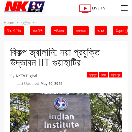
LIVE TV
Home
প্রযুক্তি
টপ স্টোরিজ
রাজনীতি
পশ্চিমবঙ্গ
কলকাতা
ভারত
উত্তর-পূর্ব
বিকল্প জ্বালানি: নয়া প্রযুক্তি
উদ্ভাবন IIT গুয়াহাটির
প্রযুক্তি
অসম
উত্তর-পূর্ব
By
NKTV Digital
Last Updated
May 20, 2026