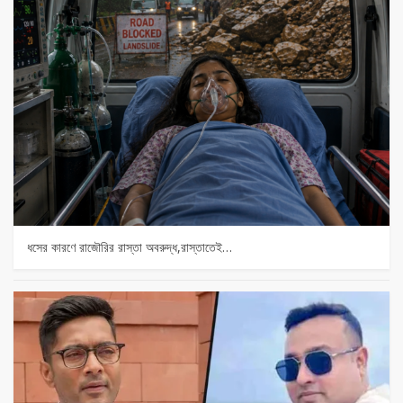
ধসের কারণে রাজৌরির রাস্তা অবরুদ্ধ,রাস্তাতেই…