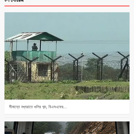
সীমান্তে মধ্যরাতে গুলির শব্দ, বিএসএফের…