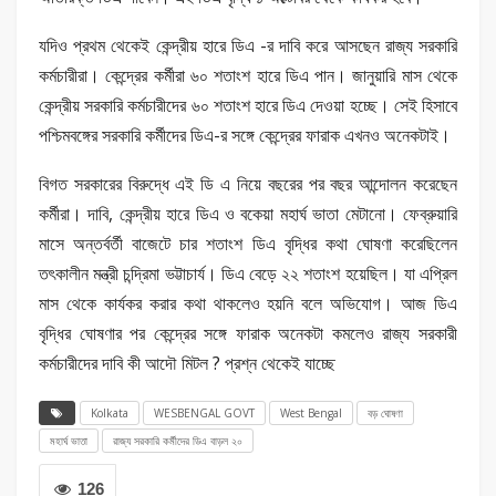
যদিও প্রথম থেকেই কেন্দ্রীয় হারে ডিএ -র দাবি করে আসছেন রাজ্য সরকারি
কর্মচারীরা। কেন্দ্রের কর্মীরা ৬০ শতাংশ হারে ডিএ পান। জানুয়ারি মাস থেকে
কেন্দ্রীয় সরকারি কর্মচারীদের ৬০ শতাংশ হারে ডিএ দেওয়া হচ্ছে। সেই হিসাবে
পশ্চিমবঙ্গের সরকারি কর্মীদের ডিএ-র সঙ্গে কেন্দ্রের ফারাক এখনও অনেকটাই।
বিগত সরকারের বিরুদ্ধে এই ডি এ নিয়ে বছরের পর বছর আন্দোলন করেছেন
কর্মীরা। দাবি, কেন্দ্রীয় হারে ডিএ ও বকেয়া মহার্ঘ ভাতা মেটানো। ফেব্রুয়ারি
মাসে অন্তর্বর্তী বাজেটে চার শতাংশ ডিএ বৃদ্ধির কথা ঘোষণা করেছিলেন
তৎকালীন মন্ত্রী চন্দ্রিমা ভট্টাচার্য। ডিএ বেড়ে ২২ শতাংশ হয়েছিল। যা এপ্রিল
মাস থেকে কার্যকর করার কথা থাকলেও হয়নি বলে অভিযোগ। আজ ডিএ
বৃদ্ধির ঘোষণার পর কেন্দ্রের সঙ্গে ফারাক অনেকটা কমলেও রাজ্য সরকারী
কর্মচারীদের দাবি কী আদৌ মিটল ? প্রশ্ন থেকেই যাচ্ছে
Kolkata
WESBENGAL GOVT
West Bengal
বড় ঘোষণা
মহার্ঘ ভাতা
রাজ্য সরকারি কর্মীদের ডিএ বাড়ল ২০
126