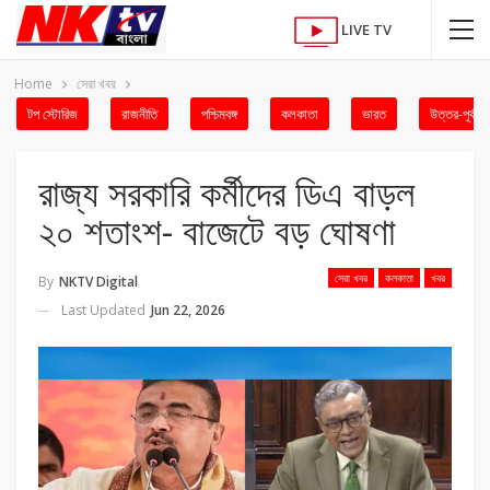
LIVE TV
Home
সেরা খবর
টপ স্টোরিজ
রাজনীতি
পশ্চিমবঙ্গ
কলকাতা
ভারত
উত্তর-পূর্ব
রাজ্য সরকারি কর্মীদের ডিএ বাড়ল
২০ শতাংশ- বাজেটে বড় ঘোষণা
সেরা খবর
কলকাতা
খবর
By
NKTV Digital
Last Updated
Jun 22, 2026