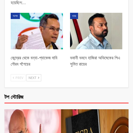
হয়েছিল:…
অসম
খবর
কেন্দ্রের থেকে বন্যা-প্যাকেজ দাবি
ভবানী ভবনে হাজিরা অভিষেকের পিএ
গৌরব গগৈয়ের
সুমিত রায়ের
PREV
NEXT
টপ স্টোরিজ