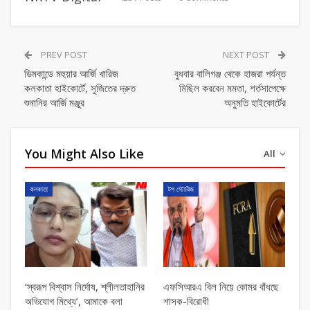
PREV POST
NEXT POST
ডিমকান্ডে মহুয়ার আর্জি খারিজ
বুধবার বালিগঞ্জ থেকে হাজরা পর্যন্ত
কলকাতা হাইকোর্টে, সুজিতের দ্রুত
মিছিল করবেন মমতা, শর্তসাপেক্ষে
শুনানির আর্জি মঞ্জুর
অনুমতি হাইকোর্টের
You Might Also Like
All
কলকাতা
টপ স্টোরিজ
‘স্বরূপ বিশ্বাস নির্দোষ, শ্লীলতাহানির
এফসিআরএ বিল নিয়ে কোমর বাঁধছে
অভিযোগ মিথ্যে’, আমাকে বলা
শাসক-বিরোধী