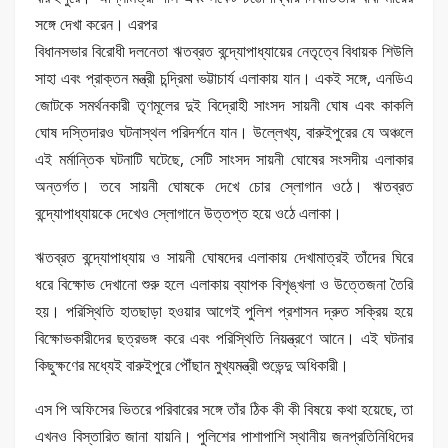
সঙ্গে দেখা করেন।‌ এরপর
বিধানসভার বিরোধী দলনেতা ঋতব্রত বন্দ্যোপাধ্যায়ের নেতৃত্বে বিধায়ক শিউলি
সাহা এবং প্রাক্তন মন্ত্রী চন্দ্রিমা ভট্টাচার্য এলাকায় যান। একই সঙ্গে, এনডিএ
জোটকে সমর্থনকারী তৃণমূলের দুই বিদ্রোহী সাংসদ সায়নী ঘোষ এবং কাকলি
ঘোষ দস্তিদারও ঘটনাস্থল পরিদর্শনে যান। উল্লেখ্য, বারুইপুরের যে অঞ্চলে
এই মর্মান্তিক ঘটনাটি ঘটেছে, সেটি সাংসদ সায়নী ঘোষের সংসদীয় এলাকার
অন্তর্গত। তবে সায়নী ঘোষকে দেখে চোর স্লোগান ওঠে। ঋতব্রত
বন্দ্যোপাধ্যায়কে দেখেও স্লোগানে উত্তপ্ত হয়ে ওঠে এলাকা।
ঋতব্রত বন্দ্যোপাধ্যায় ও সায়নী ঘোষদের এলাকায় দেখামাত্রই তাঁদের ঘিরে
ধরে বিক্ষোভ দেখানো শুরু হলে এলাকায় ব্যাপক বিশৃঙ্খলা ও উত্তেজনা তৈরি
হয়। পরিস্থিতি হাতছাড়া হওয়ার আগেই পুলিশ প্রশাসন দ্রুত সক্রিয় হয়ে
বিক্ষোভকারীদের ছত্রভঙ্গ করে এবং পরিস্থিতি নিয়ন্ত্রণে আনে। এই ঘটনার
কিছুক্ষণের মধ্যেই বারুইপুরে পৌঁছান মুখ্যমন্ত্রী শুভেন্দু অধিকারী।
এস পি অফিসের ভিতরে পরিবারের সঙ্গে তাঁর ঠিক কী কী বিষয়ে কথা হয়েছে, তা
এখনও বিস্তারিত জানা যায়নি। পুলিশের পাশাপাশি স্থানীয় জনপ্রতিনিধিদের