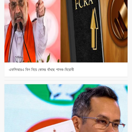
এফসিআরএ বিল নিয়ে কোমর বাঁধছে শাসক-বিরোধী