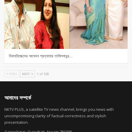
বিবাহবিচ্ছেদের আবেদন প্রত্যাহার তামিলনাড়ুর…
PREV
NEXT
1 of 538
আমাদের সম্পর্কে
NKTV PLUS, a satellite TV news channel, brings you news with
uncompromising clarity of factual correctness and stylish
presentation.
Ganeshguri, Guwahati, Assam 781006