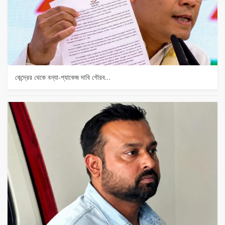
কেন্দ্রের থেকে বন্যা-প্যাকেজ দাবি গৌরব…