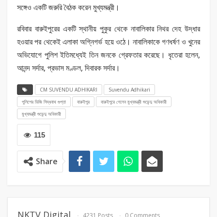
সঙ্গেও একটি জরুরি বৈঠক করেন মুখ্যমন্ত্রী।
রবিবার বারুইপুরের একটি স্থানীয় পুকুর থেকে নাবালিকার নিথর দেহ উদ্ধার
হওয়ার পর থেকেই এলাকা অগ্নিগর্ভ হয়ে ওঠে। নাবালিকাকে গণধর্ষণ ও খুনের
অভিযোগে পুলিশ ইতিমধ্যেই তিন জনকে গ্রেফতার করেছে। ধৃতেরা হলেন,
আনন্দ সর্দার, প্রভাস মণ্ডল, দিবারক সর্দার।
CM SUVENDU ADHIKARI
Suvendu Adhikari
পুলিশের ডিজি সিদ্ধনাথ গুপ্তা
বারুইপুর
বারুইপুরে গেলেন মুখ্যমন্ত্রী শুভেন্দু অধিকারী
মুখ্যমন্ত্রী শুভেন্দু অধিকারী
115
Share
NKTV Digital
4231 Posts
0 Comments