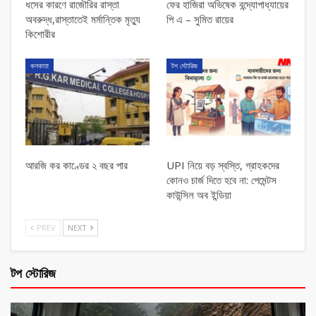
ধসের কারণে রাজৌরির রাস্তা
ফের হাজিরা অভিষেক বন্দ্যোপাধ্যায়ের
অবরুদ্ধ,রাস্তাতেই মর্মান্তিক মৃত্যু
পি এ – সুমিত রায়ের
কিশোরীর
কলকাতা
টপ স্টোরিজ
আরজি কর কাণ্ডের ২ বছর পার
UPI নিয়ে বড় স্বস্তি, গ্রাহকদের
কোনও চার্জ দিতে হবে না: পেমেন্টস
কাউন্সিল অব ইন্ডিয়া
PREV
NEXT
টপ স্টোরিজ