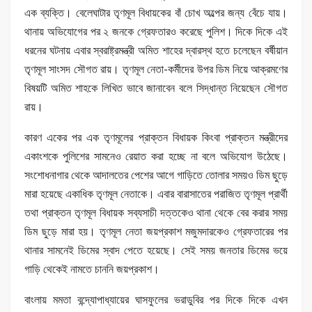
এক ব্যক্তি। বেলেঘাটার তৃণমূল বিধায়কের বাঁ চোখ অল্পের জন্য বেঁচে যায়।
থানায় অভিযোগের পর ২ জনকে গ্রেফতারও করেছে পুলিশ। দিকে দিকে এই
ধরনের ঘটনায় এবার স্বরাষ্ট্রমন্ত্রী অমিত শাহের দ্বারস্থ হতে চলেছেন বর্ষীয়ান
তৃণমূল সাংসদ সৌগত রায়। তৃণমূল নেতা-কর্মীদের উপর ডিম নিয়ে আক্রমণের
বিষয়টি অমিত শাহকে লিখিত ভাবে জানাবেন বলে সিদ্ধান্ত নিয়েছেন সৌগত
রায়।
কারণ একের পর এক তৃণমূলের প্রাক্তন বিধায়ক কিংবা প্রাক্তন মন্ত্রীদের
একাংশকে পুলিশের সামনেও রেয়াত করা হচ্ছে না বলে অভিযোগ উঠেছে।
সংশোধনাগার থেকে আদালতের পেশের আগে গাড়িতে তোলার সময়ও ডিম ছুড়ে
মারা হয়েছে একাধিক তৃণমূল নেতাকে। এবার বারাসাতের পরাজিত তৃণমূল প্রার্থী
তথা প্রাক্তন তৃণমূল বিধায়ক সব্যসাচী দত্তকেও থানা থেকে বের করার সময়
ডিম ছুড়ে মারা হয়। তৃণমূল নেতা জয়প্রকাশ মজুমদারকেও গ্রেফতারের পর
থানার সামনেই ডিমের স্বাদ পেতে হয়েছে। সেই সময় জনতার ডিমের ভয়ে
গাড়ি থেকেই নামতে চাননি জয়প্রকাশ।
বাংলায় মমতা বন্দ্যোপাধ্যায়ের ঘাসফুলের ভরাডুবির পর দিকে দিকে এখন