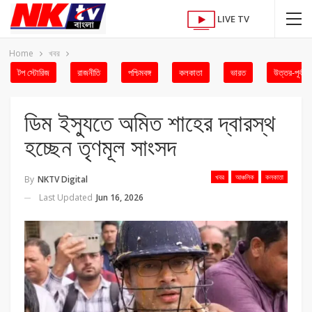
LIVE TV
Home
খবর
টপ স্টোরিজ
রাজনীতি
পশ্চিমবঙ্গ
কলকাতা
ভারত
উত্তর-পূর্ব
ডিম ইস্যুতে অমিত শাহের দ্বারস্থ
হচ্ছেন তৃণমূল সাংসদ
খবর
আঞ্চলিক
কলকাতা
By
NKTV Digital
Last Updated
Jun 16, 2026