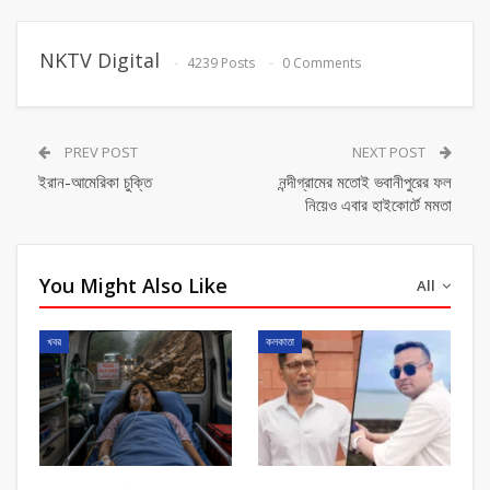
NKTV Digital
4239 Posts
0 Comments
PREV POST
NEXT POST
ইরান-আমেরিকা চুক্তি
নন্দীগ্রামের মতোই ভবানীপুরের ফল
নিয়েও এবার হাইকোর্টে মমতা
You Might Also Like
All
খবর
কলকাতা