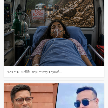
ধসের কারণে রাজৌরির রাস্তা অবরুদ্ধ,রাস্তাতেই…