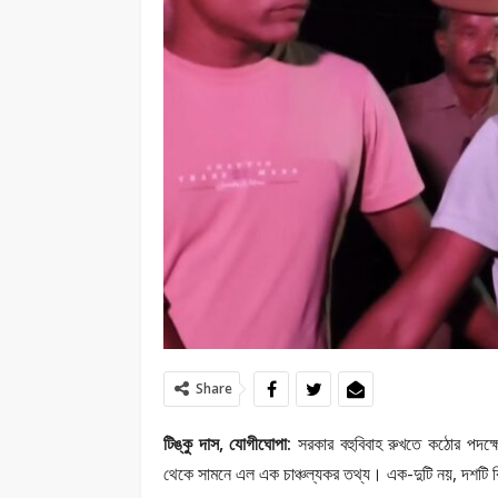
Share
টিঙ্কু দাস, যোগীঘোপা:
সরকার বহুবিবাহ রুখতে কঠোর পদক্ষ
থেকে সামনে এল এক চাঞ্চল্যকর তথ্য। এক-দুটি নয়, দশটি 