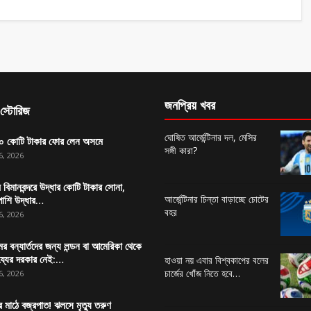
জনপ্রিয় খবর
স্টোরিজ
ঘোষিত আর্জেন্টিনার দল, মেসির
 কোটি টাকার ফোর লেন অসমে
সঙ্গী কারা?
6, 2026
 বিমানবন্দরে উদ্ধার কোটি টাকার সোনা,
আর্জেন্টিনার চিন্তা বাড়াচ্ছে চোটের
পাশি উদ্ধার…
বহর
6, 2026
র বন্যার্তদের জন্য লন্ডন বা আমেরিকা থেকে
য্যের দরকার নেই:…
হাওয়া নয় এবার বিশ্বকাপের বলের
চার্জের খোঁজ নিতে হবে…
6, 2026
র মাঠে বজ্রপাত! ঝলসে মৃত্যু তরুণ