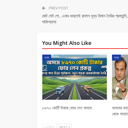
PREV POST
জেট সেট গো…এবার ভারতেই রাফাল যুদ্ধ বিমান তৈরির প্রস্তুতি
পাকিস্তান!
You Might Also Like
অসম
অসম
৮৯৭০ কোটি টাকার ফোর লেন অসমে
অসমের বন্য
থেকে সাহায
PREV
NEXT