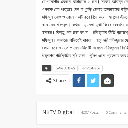
যোগীঘোপায় একজন, বালাজানে ২ জন। সরকার অভিন্ন দেওয়া
এসবকে যেন পাত্তাই দেন না ধুবড়ি জেলার তামারহাটের বাস
মফিজুল কোথাও গেলে একটি করে বিয়ে করে। মানুষের জীবন
করে নেন মফিজুল। কখনও দু-বেলা দুটো বিয়ের রেকৰ্ডও
ইসলাম। কিন্তু শেষ রক্ষা হল না। মফিজুলের কীর্তি প্রকা
মফিজুল। শ্বশুরের বাড়িতেই থাকত। নতুন স্ত্রী মফিজুলের 
ফোন করে জানতে পারেন মহিলাটি আসলে মফিজুলের বিবাহিত
উত্তপ্ত পরিস্থিতির সৃষ্টি হলো। পুলিশ এসে গ্রেফতার করে 
BANGLANEWS
NKTVBANGLA
Share
NKTV Digital
4207 Posts
0 Comments