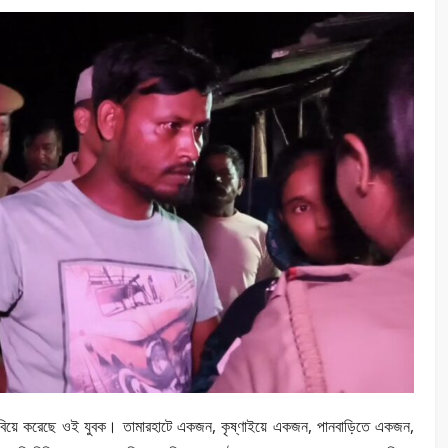
 বিয়ে করেছে ওই যুবক। তামারহাটে একজন, কৃষ্ণাইয়ে একজন, পানবাড়িতে একজন,