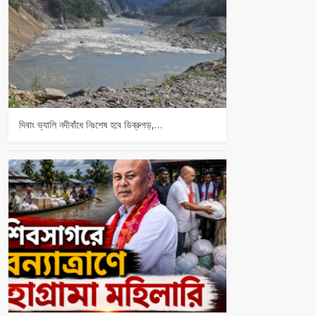
দিবাং ভ্যালি নদীবাঁধে নিঃশেষ হবে ডিব্রুগড়,…