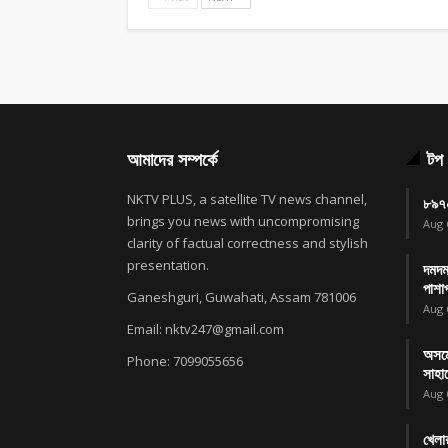
আমাদের সম্পর্কে
টপ 
NKTV PLUS, a satellite TV news channel,
৮৯৭০
brings you news with uncompromising
Aug 
clarity of factual correctness and stylish
presentation.
দমদম
পাশা
Ganeshguri, Guwahati, Assam 781006
Aug 
Email: nktv247@gmail.com
অসমে
Phone: 7099055656
সাহা
Aug 
খেলা