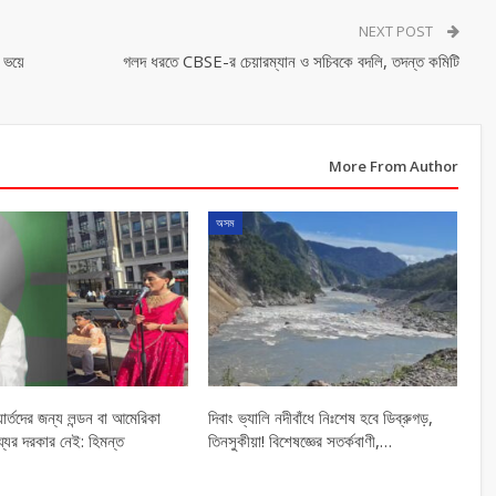
NEXT POST
, ভয়ে
গলদ ধরতে CBSE-র চেয়ারম্যান ও সচিবকে বদলি, তদন্ত কমিটি
More From Author
অসম
ার্তদের জন্য লন্ডন বা আমেরিকা
দিবাং ভ্যালি নদীবাঁধে নিঃশেষ হবে ডিব্রুগড়,
্যের দরকার নেই: হিমন্ত
তিনসুকীয়া! বিশেষজ্ঞের সতর্কবাণী,…