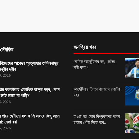
জনপ্রিয় খবর
স্টোরিজ
ঘোষিত আর্জেন্টিনার দল, মেসির
বিচ্ছেদের আবেদন প্রত্যাহার তামিলনাড়ুর
সঙ্গী কারা?
ন্ত্রীর স্ত্রীর
7, 2026
আর্জেন্টিনার চিন্তা বাড়াচ্ছে চোটের
ার কলকাতার একাধিক রাস্তা বন্ধ, কোন
বহর
রুটে চলবে না গাড়ি?
7, 2026
র গায়ে ছেটানো হল কালি এসবে কিছু এসে
হাওয়া নয় এবার বিশ্বকাপের বলের
া: নেহা বরা
চার্জের খোঁজ নিতে হবে…
7, 2026