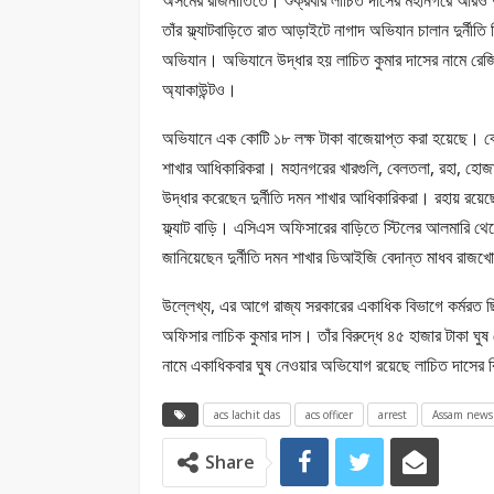
অসমের রাজনীতিতে। শুক্রবার লাচিত দাসের মহানগরে আরও দু’টি ফ
তাঁর ফ্ল্যাটবাড়িতে রাত আড়াইটে নাগাদ অভিযান চালান দুর্
অভিযান। অভিযানে উদ্ধার হয় লাচিত কুমার দাসের নামে রেজি
অ্যাকাউন্টও।
অভিযানে এক কোটি ১৮ লক্ষ টাকা বাজেয়াপ্ত করা হয়েছে। বেলতলা
শাখার আধিকারিকরা। মহানগরের খারগুলি, বেলতলা, রহা, হো
উদ্ধার করেছেন দুর্নীতি দমন শাখার আধিকারিকরা। রহায় রয়
ফ্ল্যাট বাড়ি। এসিএস অফিসারের বাড়িতে স্টিলের আলমারি 
জানিয়েছেন দুর্নীতি দমন শাখার ডিআইজি বেদান্ত মাধব রাজখ
উল্লেখ্য, এর আগে রাজ্য সরকারের একাধিক বিভাগে কর্মরত 
অফিসার লাচিক কুমার দাস। তাঁর বিরুদ্ধে ৪৫ হাজার টাকা ঘ
নামে একাধিকবার ঘুষ নেওয়ার অভিযোগ রয়েছে লাচিত দাসের ব
acs lachit das
acs officer
arrest
Assam news
Share