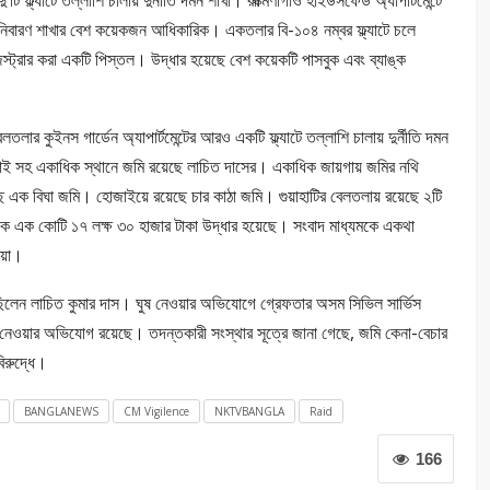
্ল্যাটে তল্লাশি চালায় দুর্নীতি দমন শাখা। রূক্মিণীগাঁও হাইউসফেড অ্যাপার্টমেন্টে
নীতি নিবারণ শাখার বেশ কয়েকজন আধিকারিক। একতলার বি-১০৪ নম্বর ফ্ল্যাটে চলে
স্ট্রার করা একটি পিস্তল। উদ্ধার হয়েছে বেশ কয়েকটি পাসবুক এবং ব্যাঙ্ক
র কুইনস গার্ডেন অ্যাপার্টমেন্টের আরও একটি ফ্ল্যাটে তল্লাশি চালায় দুর্নীতি দমন
জাই সহ একাধিক স্থানে জমি রয়েছে লাচিত দাসের। একাধিক জায়গায় জমির নথি
েছে এক বিঘা জমি। হোজাইয়ে রয়েছে চার কাঠা জমি। গুয়াহাটির বেলতলায় রয়েছে ২টি
থেকে এক কোটি ১৭ লক্ষ ৩০ হাজার টাকা উদ্ধার হয়েছে। সংবাদ মাধ্যমকে একথা
োয়া।
ছিলেন লাচিত কুমার দাস। ঘুষ নেওয়ার অভিযোগে গ্রেফতার অসম সিভিল সার্ভিস
ুষ নেওয়ার অভিযোগ রয়েছে। তদন্তকারী সংস্থার সূত্রে জানা গেছে, জমি কেনা-বেচার
িরুদ্ধে।
BANGLANEWS
CM Vigilence
NKTVBANGLA
Raid
166