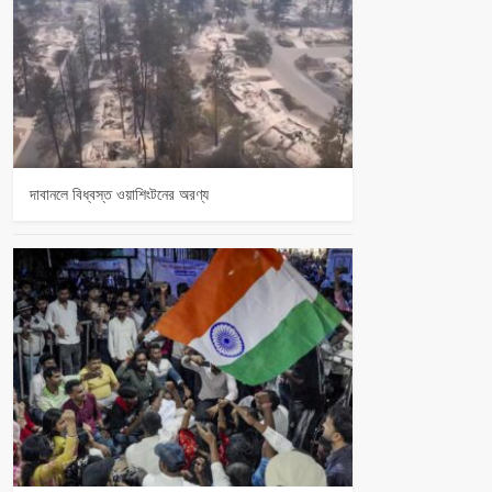
দাবানলে বিধ্বস্ত ওয়াশিংটনের অরণ্য