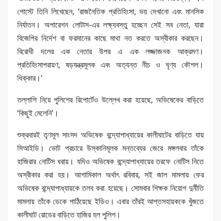
পোস্টে তিনি লিখেছেন, ‘রাজনৈতিক প্রতিহিংসা, ভয় দেখানো এবং মানসিক
নির্যাতন। অপারেশন লোটাস-এর লক্ষ্যবস্তু হচ্ছেন সেই সব নেতা, যারা
বিজেপির নির্দেশ বা ফরমানের কাছে মাথা নত করতে অস্বীকার করছেন।
বিরোধী দলের এক নেতার উপর এ এক লজ্জাজনক আক্রমণ।
প্রতিহিংসাপরায়ণ, ষড়যন্ত্রমূলক এবং অত্যন্ত নীচ ও ঘৃণ্য কৌশল।
ধিক্কার।’
তল্লাশি নিয়ে পুলিশের রিপোর্টেও উল্লেখ করা হয়েছে, অভিষেকের বাড়িতে
‘কিছুই মেলেনি’।
শুক্রবারই তৃণমূল সাংসদ অভিষেক বন্দ্যোপাধ্যায়ের কালীঘাটের বাড়িতে যায়
সিআইডি। ভোট প্রচারে উস্কানিমূলক মন্তব্যের জেরে মঙ্গলবার তাঁকে
হাজিরার নোটিস ধরায়। যদিও অভিষেক বন্দ্যোপাধ্যায়ের তরফে নোটিস নিতে
অস্বীকার করা হয়। আগামিকাল অর্থাৎ রবিবার, সই জাল মামলায় ফের
অভিষেক বন্দ্যোপাধ্যায়কে তলব করা হয়েছে। সোমবার শিক্ষক নিয়োগ দুর্নীতি
মামলায় তাঁকে ডেকে পাঠিয়েছে ইডিও। এবার তাঁরই আপ্তসহায়ককে খুঁজতে
কালীঘাট রোডের বাড়িতে হাজির হল পুলিশ।