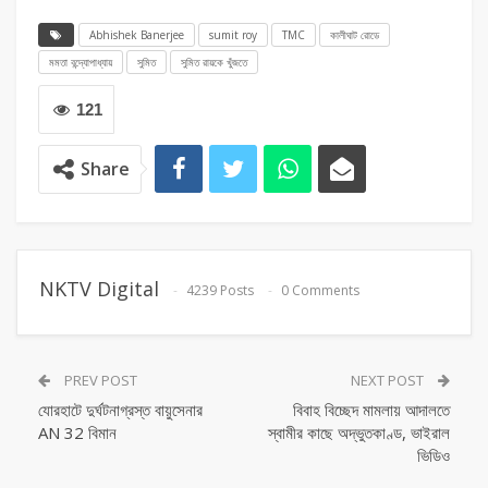
Abhishek Banerjee
sumit roy
TMC
কালীঘাট রোডে
মমতা বন্দ্যোপাধ্যায়
সুমিত
সুমিত রায়কে খুঁজতে
121
Share
NKTV Digital
4239 Posts
0 Comments
PREV POST
NEXT POST
যোরহাটে দুর্ঘটনাগ্রস্ত বায়ুসেনার
বিবাহ বিচ্ছেদ মামলায় আদালতে
AN 32 বিমান
স্বামীর কাছে অদ্ভুতকাণ্ড, ভাইরাল
ভিডিও