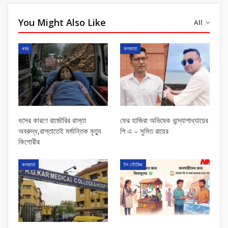
You Might Also Like
All
খবর
কলকাতা
ধসের কারণে রাজৌরির রাস্তা
ফের হাজিরা অভিষেক বন্দ্যোপাধ্যায়ের
অবরুদ্ধ,রাস্তাতেই মর্মান্তিক মৃত্যু
পি এ – সুমিত রায়ের
কিশোরীর
কলকাতা
টপ স্টোরিজ