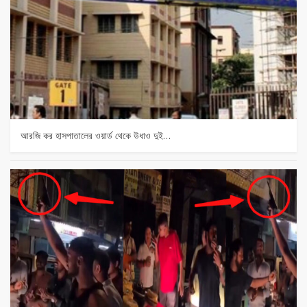
আরজি কর হাসপাতালের ওয়ার্ড থেকে উধাও দুই…