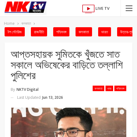
LIVE TV
Home
কলকাতা
টপ স্টোরিজ
রাজনীতি
পশ্চিমবঙ্গ
কলকাতা
ভারত
উত্তর-পূর্ব
আপ্তসহায়ক সুমিতকে খুঁজতে সাত
সকালে অভিষেকের বাড়িতে তল্লাশি
পুলিশের
কলকাতা
খবর
পশ্চিমবঙ্গ
By
NKTV Digital
Last Updated
Jun 13, 2026