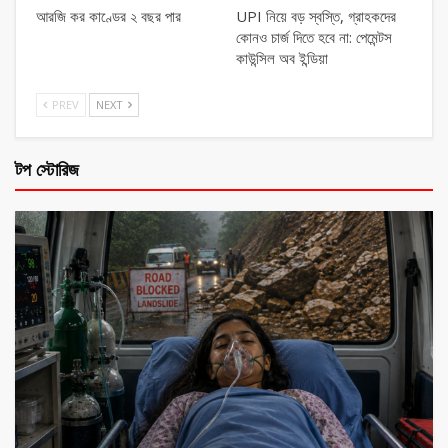
আরজি কর কাণ্ডের ২ বছর পার
UPI নিয়ে বড় স্বস্তি, গ্রাহকদের
কোনও চার্জ দিতে হবে না: পেমেন্টস
কাউন্সিল অব ইন্ডিয়া
PREV
NEXT
টপ স্টোরিজ