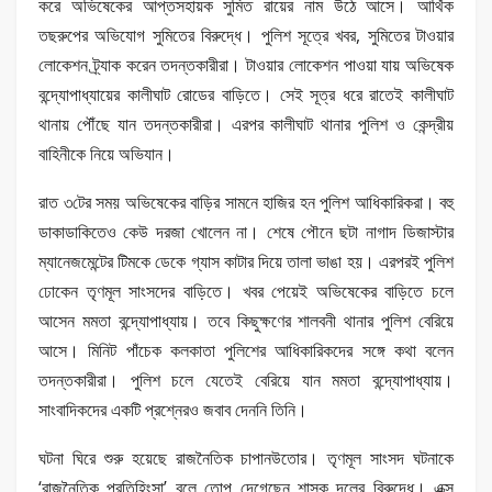
করে অভিষেকের আপ্তসহায়ক সুমিত রায়ের নাম উঠে আসে। আর্থিক
তছরুপের অভিযোগ সুমিতের বিরুদ্ধে। পুলিশ সূত্রে খবর, সুমিতের টাওয়ার
লোকেশন ট্র্যাক করেন তদন্তকারীরা। টাওয়ার লোকেশন পাওয়া যায় অভিষেক
বন্দ্যোপাধ্যায়ের কালীঘাট রোডের বাড়িতে। সেই সূত্র ধরে রাতেই কালীঘাট
থানায় পৌঁছে যান তদন্তকারীরা। এরপর কালীঘাট থানার পুলিশ ও কেন্দ্রীয়
বাহিনীকে নিয়ে অভিযান।
রাত ৩টের সময় অভিষেকের বাড়ির সামনে হাজির হন পুলিশ আধিকারিকরা। বহু
ডাকাডাকিতেও কেউ দরজা খোলেন না। শেষে পৌনে ছটা নাগাদ ডিজাস্টার
ম্যানেজমেন্টের টিমকে ডেকে গ্যাস কাটার দিয়ে তালা ভাঙা হয়। এরপরই পুলিশ
ঢোকেন তৃণমূল সাংসদের বাড়িতে। খবর পেয়েই অভিষেকের বাড়িতে চলে
আসেন মমতা বন্দ্যোপাধ্যায়। তবে কিছুক্ষণের শালবনী থানার পুলিশ বেরিয়ে
আসে। মিনিট পাঁচেক কলকাতা পুলিশের আধিকারিকদের সঙ্গে কথা বলেন
তদন্তকারীরা। পুলিশ চলে যেতেই বেরিয়ে যান মমতা বন্দ্যোপাধ্যায়।
সাংবাদিকদের একটি প্রশ্নেরও জবাব দেননি তিনি।
ঘটনা ঘিরে শুরু হয়েছে রাজনৈতিক চাপানউতোর। তৃণমূল সাংসদ ঘটনাকে
‘রাজনৈতিক প্রতিহিংসা’ বলে তোপ দেগেছেন শাসক দলের বিরুদ্ধে। এক্স