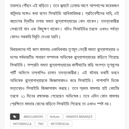
তারপরে পৌঁছন এই বাড়িতে। ‌তবে ফ্ল্যাটে ঢোকার আগে আশপাশের কয়েকজন
বাসিন্দার সঙ্গেও কথা বলেন সিআইডি আধিকারিকরা। প্রতিবেশীদের দাবি, ওই
বহুতলের দ্বিতীয় তলায় মমতা বন্দ্যোপাধ্যায়ের বোন থাকেন। তদন্তকারীরা
সেখানেই যান এবং কিছুক্ষণ থাকেন। যদিও সিআইডির তরফে এখনও পর্যন্ত
কোনও সরকারি বিবৃতি দেওয়া হয়নি।
বিধায়কদের সই জাল মামলায় একাধিকবার তৃণমূল নেত্রী মমতা বন্দ্যোপাধ্যায় ও
দলের সর্বভারতীয় সাধারণ সম্পাদক অভিষেক বন্দ্যোপাধ্যায়ের বাড়িতে গিয়েছে
সিআইডি। সম্প্রতি মমতা বন্দ্যোপাধ্যায়ের কালীঘাটের বাড়ি সংলগ্ন তৃণমূলের
পার্টি অফিসে তল্লাশিও চালান তদন্তকারীরা। এই ঘটনায় ভবানী ভবনে
অভিষেক বন্দ্যোপাধ্যায়কে জিজ্ঞাসাবাদও করে সিআইডি। পাশাপাশি ডিজে
মন্তব্যেও সিআইডি জিজ্ঞাসাবাদ করছে। তবে প্রথম মামলায় হাই কোর্টের
তরফে ২১ দিনের রক্ষাকবচ পেয়েছেন অভিষেক। তবে এদিন কোন মামলার
প্রেক্ষিতে মমতার বোনের বাড়িতে সিআইডি গিয়েছে তা এখনও স্পষ্ট নয়। ‌
BANGLANEWS
Kolkata
MAMATA BANARJEE
NKTVBANGLA
TMC
WESTBENGAL