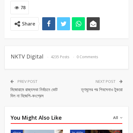
78
Share
NKTV Digital
4235 Posts
0 Comments
PREV POST
NEXT POST
মিজোরামে রাজ্যসভা নির্বাচনে ভোট
তৃণমূলের পর শিবসেনাও টুকরো
দিল না বিজেপি-কংগ্রেস
You Might Also Like
All
পশ্চিমবঙ্গ
টপ স্টোরিজ