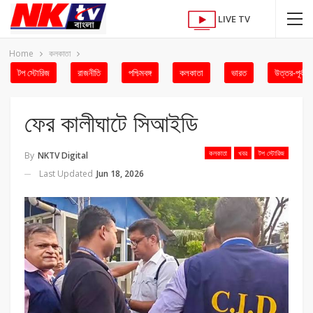
LIVE TV
Home
কলকাতা
টপ স্টোরিজ
রাজনীতি
পশ্চিমবঙ্গ
কলকাতা
ভারত
উত্তর-পূর্ব
ফের কালীঘাটে সিআইডি
কলকাতা
খবর
টপ স্টোরিজ
By
NKTV Digital
Last Updated
Jun 18, 2026