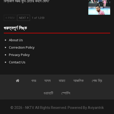
বিশ্বকাপ শুরুর মুখে চোটের কবলে মেসি?
PREV
NEXT
1 of 1,059
গুরুত্বপূর্ণ লিঙ্ক
About Us
Correction Policy
Privacy Policy
Contact Us
খবর
অসম
ভারত
আঞ্চলিক
পেজ থ্রি
গুয়াহাটি
স্পোর্টস
© 2026 - NKTV. All Rights Reserved.
Powered By
Aviyantrik