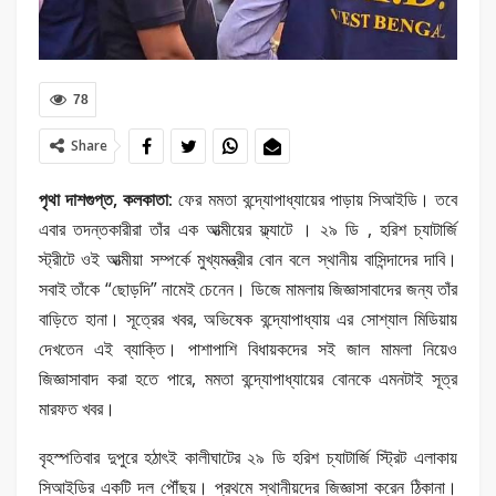
78
Share
পৃথা দাশগুপ্ত, কলকাতা:
ফের মমতা বন্দ্যোপাধ্যায়ের পাড়ায় সিআইডি। তবে
এবার তদন্তকারীরা তাঁর এক আত্মীয়ের ফ্ল্যাটে । ২৯ ডি , হরিশ চ্যাটার্জি
স্ট্রীটে ওই আত্মীয়া সম্পর্কে মুখ্যমন্ত্রীর বোন বলে স্থানীয় বাসিন্দাদের দাবি।
সবাই তাঁকে “ছোড়দি” নামেই চেনেন। ডিজে মামলায় জিজ্ঞাসাবাদের জন্য তাঁর
বাড়িতে হানা। সূত্রের খবর, অভিষেক বন্দ্যোপাধ্যায় এর সোশ্যাল মিডিয়ায়
দেখতেন এই ব্যাক্তি। পাশাপাশি বিধায়কদের স‌ই জাল মামলা নিয়েও
জিজ্ঞাসাবাদ করা হতে পারে, মমতা বন্দ্যোপাধ্যায়ের বোনকে এমনটাই সূত্র
মারফত খবর।
বৃহস্পতিবার দুপুরে হঠাৎই কালীঘাটের ২৯ ডি হরিশ চ্যাটার্জি স্ট্রিট এলাকায়
সিআইডির একটি দল পৌঁছয়। প্রথমে স্থানীয়দের জিজ্ঞাসা করেন ঠিকানা।