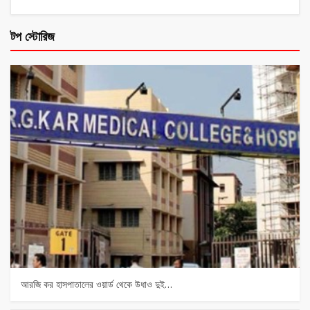
টপ স্টোরিজ
আরজি কর হাসপাতালের ওয়ার্ড থেকে উধাও দুই…