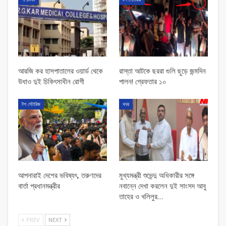
আরজি কর হাসপাতালের ওয়ার্ড থেকে
রাস্তা আটকে ছররা গুলি ছুড়ে জন্মদিন
উধাও দুই চিকিৎসাধীন রোগী
পালন! গ্রেফতার ১০
টপ স্টোরিজ
খবর
আপনারাই দেশের ভবিষ্যৎ, তরুণদের
মুখ্যমন্ত্রী শুভেন্দু অধিকারীর সঙ্গে
বার্তা প্রধানমন্ত্রীর
নবান্নে দেখা করলেন দুই সাংসদ আবু
তাহের ও খলিলুর…
PREV
NEXT