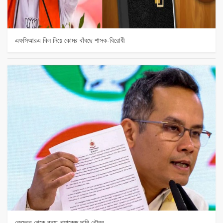
এফসিআরএ বিল নিয়ে কোমর বাঁধছে শাসক-বিরোধী
কেন্দ্রের থেকে বন্যা-প্যাকেজ দাবি গৌরব…