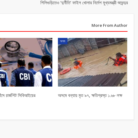
শিলিগুড়িতেও ‘দুর্নীতি’ ফাইল খোলার নির্দেশ মুখ্যমন্ত্রী শুভেন্দুর
More From Author
অসম
াঁসে চার্জশিট সিবিআইয়ের
অসমে বন্যায় মৃত ৯৭, ক্ষতিগ্রস্ত ১.৬৮ লক্ষ