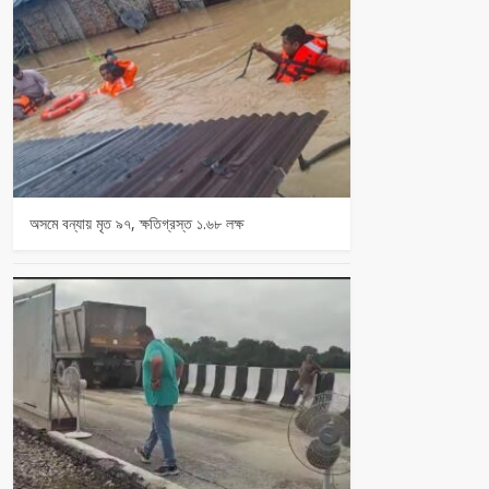
অসমে বন্যায় মৃত ৯৭, ক্ষতিগ্রস্ত ১.৬৮ লক্ষ