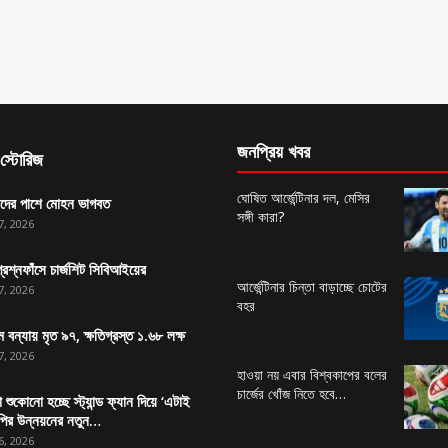
জনপ্রিয় খবর
স্টোরিজ
ঘোষিত আর্জেন্টিনার দল, মেসির
়াদের পাশে মোহন ভাগবত
সঙ্গী কারা?
7, 2026
্রশ্নফাঁসে চার্জশিট সিবিআইয়ের
আর্জেন্টিনার চিন্তা বাড়াচ্ছে চোটের
7, 2026
বহর
 বন্যায় মৃত ৯৭, ক্ষতিগ্রস্ত ১.৬৮ লক্ষ
7, 2026
হাওয়া নয় এবার বিশ্বকাপের বলের
চার্জের খোঁজ নিতে হবে…
া শুকোনো হচ্ছে স্ট্যান্ড ফ্যান দিয়ে ‘এটাই
পির উন্নয়নের নতুন…
6, 2026