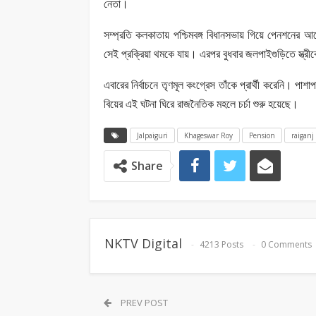
নেতা।
সম্প্রতি কলকাতায় পশ্চিমবঙ্গ বিধানসভায় গিয়ে পেনশনের আ
সেই প্রক্রিয়া থমকে যায়। এরপর বুধবার জলপাইগুড়িতে স্ত্রীক
এবারের নির্বাচনে তৃণমূল কংগ্রেস তাঁকে প্রার্থী করেনি।
বিয়ের এই ঘটনা ঘিরে রাজনৈতিক মহলে চর্চা শুরু হয়েছে।
Jalpaiguri
Khageswar Roy
Pension
raiganj
Share
NKTV Digital
4213 Posts
0 Comments
PREV POST