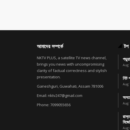
আমাদের সম্পর্কে
টপ 
NKTV PLUS, a satellite TV news channel,
পড়ুয
brings you news with uncompromising
Aug 
clarity of factual correctness and stylish
presentation.
নিট প
Aug 
Ganeshguri, Guwahati, Assam 781006
Email: nktv247@gmail.com
অসমে
Aug 
Phone: 7099055656
রাস্ত
বিজে
Aug 