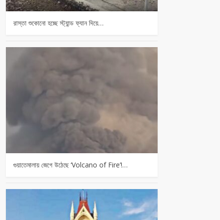
রাস্তা শুকোনো হচ্ছে স্ট্যান্ড ফ্যান দিয়ে…
গুয়াতেমালায় জেগে উঠেছে ‘Volcano of Fire’!…