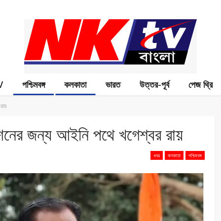
V
পশ্চিমবঙ্গ
কলকাতা
ভারত
উত্তর-পূর্ব
পেজ থ্রি
রায়
শনের জন্য আইনি পথে খগেশ্বর রায়
খবর
কলকাতা
পশ্চিমবঙ্গ