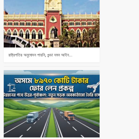
রাষ্ট্রপতির অনুমোদন পায়নি, গুন্ডা দমন আইন…