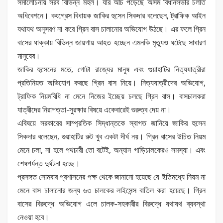
সমালোচনায় সরব বিভিন্ন মহল। যার আঁচ পড়েছে অসম বিধানসভার চলতি
অধিবেশনে। কংগ্রেস বিধায়ক জাকির হুসেন সিকদার বলেছেন, ট্রাফিক আইন
যথাযথ অনুসরণ না করে গ্রিন বাস চালানোর অভিযোগ উঠছে। এর ফলে গ্রিন
বাসের ধাক্কায় বিভিন্ন জায়গায় আহত হচ্ছেন এমনকি মৃত্যুও ঘটেছে সাধারণ
মানুষের।
জাকির হুসেনের মতে, গোটা রাজ্যের মানুষ এবং গুয়াহাটির নিত্যযাত্রীরা
প্রতিনিয়ত অভিযোগ করছে গ্রিন বাস নিয়ে। নিত্যযাত্রীদের অভিযোগ,
ট্রাফিক নিয়মবিধি না মেনে নিজের ইচ্ছেয় চলছে গ্রিন বাস। বাসচালকরা
যাত্রীদের নিরাপত্তা-সুরক্ষার বিষয়ে একেবারেই গুরুত্ব দেয় না।
এবিষয়ে সরকারের সাম্প্রতিক সিদ্ধান্তকে স্বাগত জানিয়ে জাকির হুসেন
সিকদার বলেছেন, গুয়াহাটির রুট খুব একটা দীর্ঘ নয়। গ্রিন বাসের উচিত নিয়ম
মেনে চলা, না হলে পথচারী তো বটেই, অন্যান গাড়িচালকেরও সমস্যা। এবং
শেষপর্যন্ত দুর্ঘটনা হচ্ছে।
প্রসঙ্গত সোমবার প্রশাসনের পক্ষ থেকে জানানো হয়েছে যে ইতিমধ্যে নিয়ম না
মেনে বাস চালানোর জন্য ৬৩ চালকের লাইসেন্স বাতিল করা হয়েছে। গ্রিন
বাসের বিরুদ্ধে অভিযোগ এলে চালক-সহকারীর বিরুদ্ধে যথাযথ ব্যবস্থা
নেওয়া হবে।