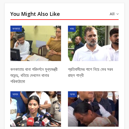
You Might Also Like
All
কলকাতা
খবর
কলকাতায় থানা পরিদর্শনে মুখ্যমন্ত্রী
প্রতিবাদীদের পাশে নিয়ে ফের সরব
শুভেন্দু, খতিয়ে দেখলেন থানার
রাহুল গান্ধী
পরিকাঠামো
আসাম
অসম