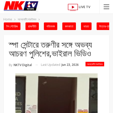
LIVE TV
Home
আনক্যাটিগোরাইজড
টপ স্টোরিজ
রাজনীতি
পশ্চিমবঙ্গ
কলকাতা
ভারত
উত্তর-পূর্ব
স্পা সেন্টারে তরুণীর সঙ্গে অভব্য
আচরণ পুলিশের,ভাইরাল ভিডিও
আনক্যাটিগোরাইজড
Last Updated
Jun 23, 2026
By
NKTV Digital