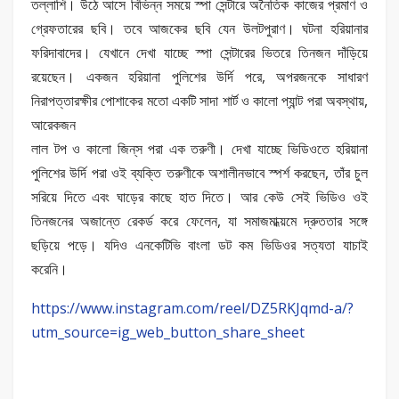
তল্লাশি। উঠে আসে বিভিন্ন সময়ে স্পা সেন্টারে অনৈতিক কাজের প্রমাণ ও
গ্রেফতারের ছবি। তবে আজকের ছবি যেন উলটপুরাণ। ঘটনা হরিয়ানার
ফরিদাবাদের। যেখানে দেখা যাচ্ছে স্পা সেন্টারের ভিতরে তিনজন দাঁড়িয়ে
রয়েছেন। একজন হরিয়ানা পুলিশের উর্দি পরে, অপরজনকে সাধারণ
নিরাপত্তারক্ষীর পোশাকের মতো একটি সাদা শার্ট ও কালো প্যান্ট পরা অবস্থায়,
আরেকজন
লাল টপ ও কালো জিন্‌স পরা এক তরুণী। দেখা যাচ্ছে ভিডিওতে হরিয়ানা
পুলিশের উর্দি পরা ওই ব্যক্তি তরুণীকে অশালীনভাবে স্পর্শ করছেন, তাঁর চুল
সরিয়ে দিতে এবং ঘাড়ের কাছে হাত দিতে। আর কেউ সেই ভিডিও ওই
তিনজনের অজান্তে রেকর্ড করে ফেলেন, যা সমাজমাধ্য়মে দ্রুততার সঙ্গে
ছড়িয়ে পড়ে। যদিও এনকেটিভি বাংলা ডট কম ভিডিওর সত্যতা যাচাই
করেনি।
https://www.instagram.com/reel/DZ5RKJqmd-a/?
utm_source=ig_web_button_share_sheet