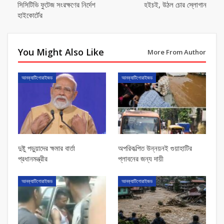
সিসিটিভি ফুটেজ সংরক্ষণের নির্দেশ
হইচ‌ই, উঠল চোর স্লোগান
হাইকোর্টের
You Might Also Like
More From Author
আনক্যাটিগোরাইজড
আনক্যাটিগোরাইজড
দুষ্টু পডু়য়াদের ক্ষমার বার্তা
অপরিকল্পিত উন্নয়নই গুয়াহাটির
প্রধানমন্ত্রীর
প্লাবনের জন্য দায়ী
আনক্যাটিগোরাইজড
আনক্যাটিগোরাইজড