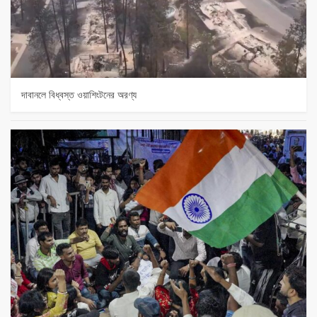
দাবানলে বিধ্বস্ত ওয়াশিংটনের অরণ্য