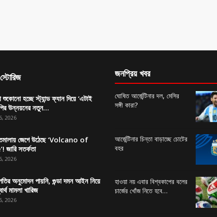
জনপ্রিয় খবর
স্টোরিজ
ঘোষিত আর্জেন্টিনার দল, মেসির
া শুকোনো হচ্ছে স্ট্যান্ড ফ্যান দিয়ে ‘এটাই
সঙ্গী কারা?
পির উন্নয়নের নতুন…
6, 2026
আর্জেন্টিনার চিন্তা বাড়াচ্ছে চোটের
াতেমালায় জেগে উঠেছে ‘Volcano of
বহর
’! জারি সতর্কতা
6, 2026
্রপতির অনুমোদন পায়নি, গুন্ডা দমন আইন নিয়ে
হাওয়া নয় এবার বিশ্বকাপের বলের
ার্থ মামলা খারিজ
চার্জের খোঁজ নিতে হবে…
6, 2026