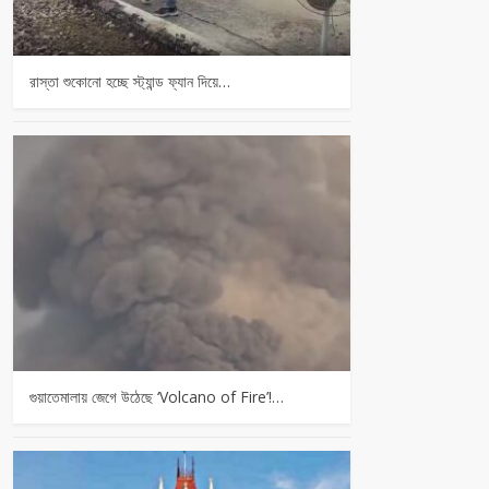
রাস্তা শুকোনো হচ্ছে স্ট্যান্ড ফ্যান দিয়ে…
গুয়াতেমালায় জেগে উঠেছে ‘Volcano of Fire’!…