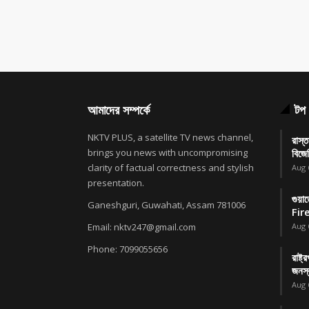
আমাদের সম্পর্কে
টপ 
NKTV PLUS, a satellite TV news channel,
রাস্ত
brings you news with uncompromising
বিজে
clarity of factual correctness and stylish
Aug 
presentation.
গুয়
Ganeshguri, Guwahati, Assam 781006
Fire
Email: nktv247@gmail.com
Aug 
Phone: 7099055656
রাষ্ট
জনস্ব
Aug 