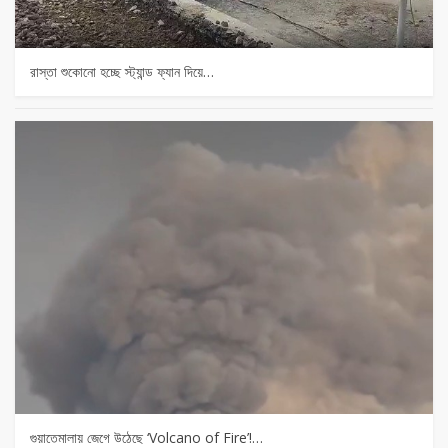
রাস্তা শুকোনো হচ্ছে স্ট্যান্ড ফ্যান দিয়ে…
গুয়াতেমালায় জেগে উঠেছে ‘Volcano of Fire’!…