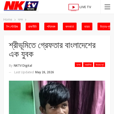
LIVE TV
Home
অসম
টপ স্টোরিজ
রাজনীতি
পশ্চিমবঙ্গ
কলকাতা
ভারত
উত্তর-পূর্ব
শ্রীভূমিতে গ্রেফতার বাংলাদেশের
এক যুবক
অসম
আঞ্চলিক
উত্তর-পূর্ব
By
NKTV Digital
Last Updated
May 26, 2026