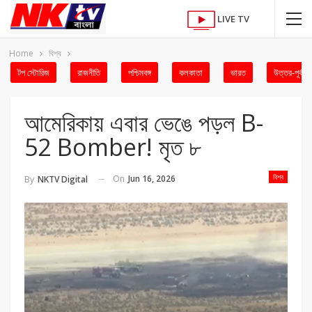
LIVE TV
Home
বিশ্ব
টপ স্টোরিজ
রাজনীতি
পশ্চিমবঙ্গ
কলকাতা
ভারত
উত্তর-পূর্ব
আমেরিকায় এবার ভেঙে পড়ল B-
52 Bomber! মৃত ৮
বিশ্ব
On
Jun 16, 2026
By
NKTV Digital