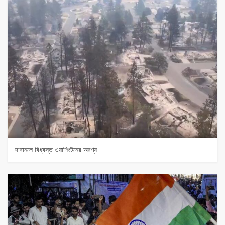
দাবানলে বিধ্বস্ত ওয়াশিংটনের অরণ্য