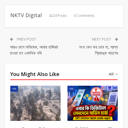
NKTV Digital
4224 Posts
0 Comments
PREV POST
NEXT POST
আরও চাপে অভিষেক, আবার হাজিরা!
সংঘ কেন কর দেবে না, প্রশ্ন
চাওয়া হল একাধিক নথি
প্রিয়াঙ্ক খাড়গের
You Might Also Like
All
খবর
খবর