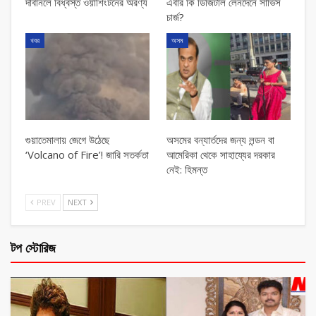
দাবানলে বিধ্বস্ত ওয়াশিংটনের অরণ্য
এবার কি ডিজিটাল লেনদেনে সার্ভিস
চার্জ?
খবর
অসম
গুয়াতেমালায় জেগে উঠেছে
অসমের বন্যার্তদের জন্য লন্ডন বা
‘Volcano of Fire’! জারি সতর্কতা
আমেরিকা থেকে সাহায্যের দরকার
নেই: হিমন্ত
PREV
NEXT
টপ স্টোরিজ