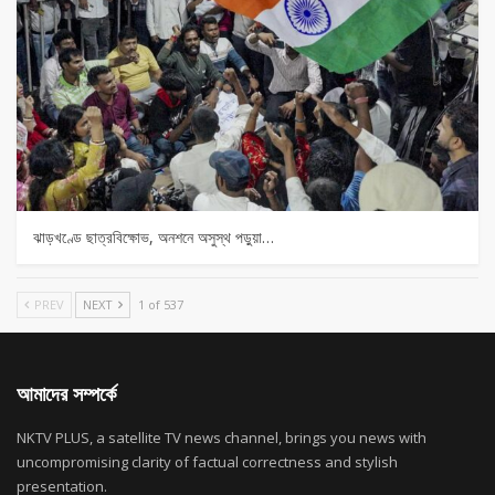
ঝাড়খণ্ডে ছাত্রবিক্ষোভ, অনশনে অসুস্থ পড়ুয়া…
PREV
NEXT
1 of 537
আমাদের সম্পর্কে
NKTV PLUS, a satellite TV news channel, brings you news with
uncompromising clarity of factual correctness and stylish
presentation.