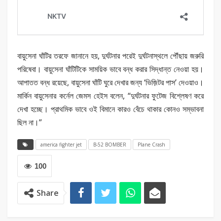
বায়ুসেনা ঘাঁটির তরফে জানানে হয়, দুর্ঘটনার পরেই দুর্ঘটনাস্থলে পৌঁছায় জরুরি
পরিষেবা। বায়ুসেনা ঘাঁটিটিকে সাময়িক ভাবে বন্ধ করার সিদ্ধান্ত নেওয়া হয়।
আপাতত বন্ধ রয়েছে, বায়ুসেনা ঘাঁটি ঘুরে দেখার জন্য ‘ভিজ়িটর পাস’ দেওয়াও।
মার্কিন বায়ুসেনার কর্নেল জেমস হেইস বলেন, “দুর্ঘটনার ফুটেজ বিশ্লেষণ করে
দেখা হচ্ছে। প্রাথমিক ভাবে ওই বিমানে কারও বেঁচে থাকার কোনও সম্ভাবনা
ছিল না।”
america fighter jet
B-52 BOMBER
Plane Crash
100
Share