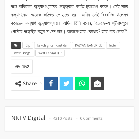
দলে অভিষেক বন্দ্যোপাধ্যায়ের নেতৃত্বকে কার্যত চ্যালেঞ্জ করেন। সেই সময়
কল্যাণকেও অনেক কাঠখড় পোহাতে হয়। এদিন সেই বিষয়টিও উল্লেখ
করেছেন কল্যাণ বন্দ্যোপাধ্যায়। এদিন তিনি বলেন, ‘২০২২-এ শ্রীরামপুরে
পোস্টার পড়েছিল নতুন সাংসদ চাই। আজকে তারা কোথায়? তারা কার লোক?’
BJp
kakoli ghosh dastidar
KALYAN BANERJEE
letter
West Bengal
West Bengal BJP
152
Share
NKTV Digital
4210 Posts
0 Comments