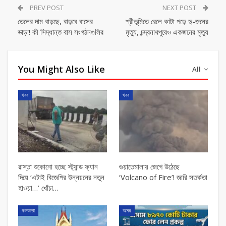
PREV POST
NEXT POST
তেলের দাম বাড়ছে, বাড়বে বাসের
শ্রীভূমিতে রেলে কাটা পড়ে দু-জনের
ভাড়া! কী সিদ্ধান্ত বাস সংগঠনগুলির
মৃত্যু, চন্দ্রনাথপুরেও একজনের মৃত্যু
You Might Also Like
All
খবর
খবর
রাস্তা শুকোনো হচ্ছে স্ট্যান্ড ফ্যান
গুয়াতেমালায় জেগে উঠেছে
দিয়ে ‘এটাই বিজেপির উন্নয়নের নতুন
‘Volcano of Fire’! জারি সতর্কতা
হাওয়া…’ খোঁচা…
কলকাতা
অসম