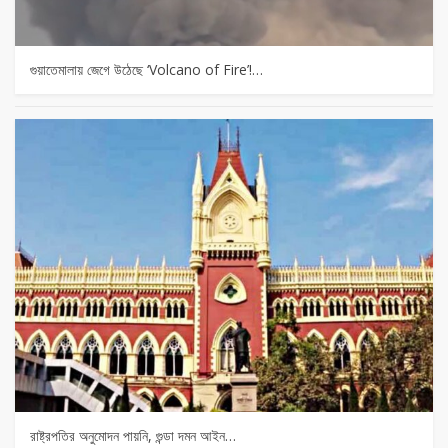
গুয়াতেমালায় জেগে উঠেছে ‘Volcano of Fire’!…
রাষ্ট্রপতির অনুমোদন পায়নি, গুন্ডা দমন আইন…