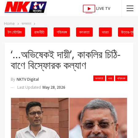
LIVE TV
Home
কলকাতা
টপ স্টোরিজ
রাজনীতি
পশ্চিমবঙ্গ
কলকাতা
ভারত
উত্তর-পূর্ব
‘…অভিষেকই দায়ী’, কাকলির চিঠি-
বাণে বিস্ফোরক কল্যাণ
কলকাতা
খবর
পশ্চিমবঙ্গ
By
NKTV Digital
Last Updated
May 28, 2026