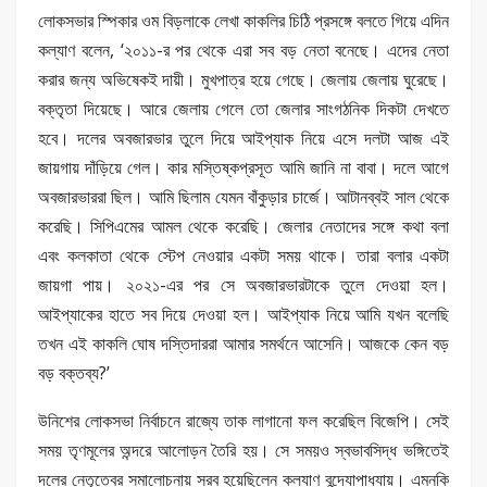
লোকসভার স্পিকার ওম বিড়লাকে লেখা কাকলির চিঠি প্রসঙ্গে বলতে গিয়ে এদিন
কল্যাণ বলেন, ‘২০১১-র পর থেকে এরা সব বড় নেতা বনেছে। এদের নেতা
করার জন্য অভিষেকই দায়ী। মুখপাত্র হয়ে গেছে। জেলায় জেলায় ঘুরেছে।
বক্তৃতা দিয়েছে। আরে জেলায় গেলে তো জেলার সাংগঠনিক দিকটা দেখতে
হবে। দলের অবজারভার তুলে দিয়ে আইপ্যাক নিয়ে এসে দলটা আজ এই
জায়গায় দাঁড়িয়ে গেল। কার মস্তিষ্কপ্রসূত আমি জানি না বাবা। দলে আগে
অবজারভাররা ছিল। আমি ছিলাম যেমন বাঁকুড়ার চার্জে। আটানব্বই সাল থেকে
করেছি। সিপিএমের আমল থেকে করেছি। জেলার নেতাদের সঙ্গে কথা বলা
এবং কলকাতা থেকে স্টেপ নেওয়ার একটা সময় থাকে। তারা বলার একটা
জায়গা পায়। ২০২১-এর পর সে অবজারভারটাকে তুলে দেওয়া হল।
আইপ্যাকের হাতে সব দিয়ে দেওয়া হল। আইপ্যাক নিয়ে আমি যখন বলেছি
তখন এই কাকলি ঘোষ দস্তিদাররা আমার সমর্থনে আসেনি। আজকে কেন বড়
বড় বক্তব্য?’
উনিশের লোকসভা নির্বাচনে রাজ্যে তাক লাগানো ফল করেছিল বিজেপি। সেই
সময় তৃণমূলের অন্দরে আলোড়ন তৈরি হয়। সে সময়ও স্বভাবসিদ্ধ ভঙ্গিতেই
দলের নেতৃত্বের সমালোচনায় সরব হয়েছিলেন কল্যাণ বন্দ্যোপাধ্যায়। এমনকি