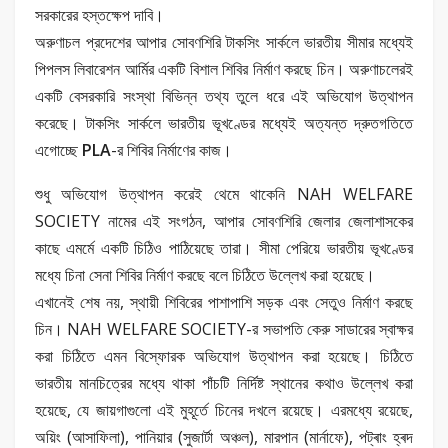
সরকারের হস্তক্ষেপ দাবি।
অরুণাচল প্রদেশের আপার সোবণশিরি টাকসিং সার্কলে ভারতীয় সীমার মধ্যেই
পিপলস লিবারেশন আর্মির একটি বিশাল শিবির নির্মাণ করছে চিন। অরুণাচলেরই
একটি বেসরকারি সংস্থা বিভিন্ন তথ্য তুলে ধরে এই অভিযোগ উত্থাপন
করেছে। টাকসিং সার্কলে ভারতীয় ভূখণ্ডের মধ্যেই অত্যন্ত দ্রুতগতিতে
এগোচ্ছে
PLA
-র শিবির নির্মাণের কাজ।
শুধু অভিযোগ উত্থাপন করেই থেমে থাকেনি NAH WELFARE
SOCIETY নামের এই সংগঠন, আপার সোবণশিরি জেলার জেলাশাসকের
কাছে এমর্মে একটি চিঠিও পাঠিয়েছে তারা। সীমা পেরিয়ে ভারতীয় ভূখণ্ডের
মধ্যে চিনা সেনা শিবির নির্মাণ করছে বলে চিঠিতে উল্লেখ করা হয়েছে।
এখানেই শেষ নয়, স্থায়ী শিবিরের পাশাপাশি সড়ক এবং সেতুও নির্মাণ করছে
চিন। NAH WELFARE SOCIETY-র সভাপতি কেরু সাডারের স্বাক্ষর
করা চিঠিতে এমন বিস্ফোরক অভিযোগ উত্থাপন করা হয়েছে। চিঠিতে
ভারতীয় মানচিত্রের মধ্যে থাকা পাঁচটি নির্দিষ্ট স্থানের কথাও উল্লেখ করা
হয়েছে, যে জায়গাগুলো এই মুহূর্তে চিনের দখলে রয়েছে। এরমধ্যে রয়েছে,
অয়িং (আসাফিলা), পানিয়ার (সুজাৰ্টা অঞ্চল), মারপান (মাৰ্নাফে), পট্ৰাং হ্ৰদ