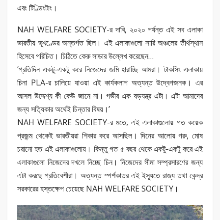
এবং টিণ্ডিংটাং।
NAH WELFARE SOCIETY-র দাবি, ২০২০ পর্যন্ত এই সব এলাকা
ভারতীয় ভূখণ্ডের অন্তর্গত ছিল। এই এলাকাগুলো সারি অঞ্চলের তীর্থস্থান
হিসেবে পরিচিত। চিঠিতে কেরু সাডার উল্লেখ করেছেন…
‘প্রতিদিন একটু-একটু করে নিজেদের জমি হারাচ্ছি আমরা। টাকসিং এলাকায়
চিনা PLA-র চালিয়ে যাওয়া এই কার্যকলাপ অত্যন্ত উদ্বেগজনক। এর
আসল উদ্দেশ্য কী কেউ জানে না। গভীর এক ষড়যন্ত্র এটা। এটা আমাদের
জন্য সত্যিকার অর্থেই চিন্তার বিষয়।’
NAH WELFARE SOCIETY-র মতে, এই এলাকাগুলোয় গত কয়েক
প্রজন্ম থেকেই ভারতীয়রা শিকার করে আসছিল। দিনের আলোয় গরু, মোষ
চরানো হত এই এলাকাগুলোয়। কিন্তু গত ৫ বছর থেকে একটু-একটু করে এই
এলাকাগুলো নিজেদের দখলে নিচ্ছে চিন। নিজেদের সীমা সম্প্রসারণের জন্য
এটা করছে প্রতিবেশীরা। অত্যন্ত স্পর্শকাতর এই ইস্যুতে রাজ্য তথা কেন্দ্র
সরকারের হস্তক্ষেপ চেয়েছে NAH WELFARE SOCIETY।