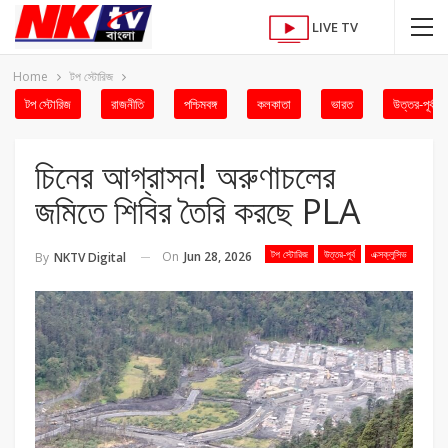
LIVE TV
Home
টপ স্টোরিজ
টপ স্টোরিজ
রাজনীতি
পশ্চিমবঙ্গ
কলকাতা
ভারত
উত্তর-পূর্ব
চিনের আগ্রাসন! অরুণাচলের
জমিতে শিবির তৈরি করছে PLA
টপ স্টোরিজ
উত্তর-পূর্ব
এক্সক্লুসিভ
On
Jun 28, 2026
By
NKTV Digital