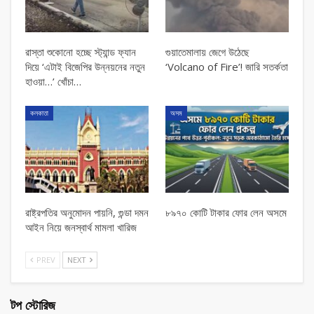
রাস্তা শুকোনো হচ্ছে স্ট্যান্ড ফ্যান
গুয়াতেমালায় জেগে উঠেছে
দিয়ে ‘এটাই বিজেপির উন্নয়নের নতুন
‘Volcano of Fire’! জারি সতর্কতা
হাওয়া…’ খোঁচা…
কলকাতা
অসম
রাষ্ট্রপতির অনুমোদন পায়নি, গুন্ডা দমন
৮৯৭০ কোটি টাকার ফোর লেন অসমে
আইন নিয়ে জনস্বার্থ মামলা খারিজ
PREV
NEXT
টপ স্টোরিজ