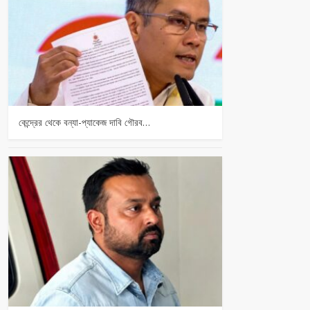
কেন্দ্রের থেকে বন্যা-প্যাকেজ দাবি গৌরব…