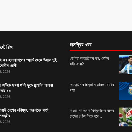
জনপ্রিয় খবর
স্টোরিজ
ঘোষিত আর্জেন্টিনার দল, মেসির
 কর হাসপাতালের ওয়ার্ড থেকে উধাও দুই
সঙ্গী কারা?
ৎসাধীন রোগী
8, 2026
আর্জেন্টিনার চিন্তা বাড়াচ্ছে চোটের
া আটকে ছররা গুলি ছুড়ে জন্মদিন পালন!
বহর
ফতার ১০
8, 2026
রাই দেশের ভবিষ্যৎ, তরুণদের বার্তা
হাওয়া নয় এবার বিশ্বকাপের বলের
নমন্ত্রীর
চার্জের খোঁজ নিতে হবে…
8, 2026