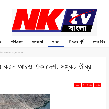
V
পশ্চিমবঙ্গ
কলকাতা
ভারত
উত্তর-পূর্ব
পেজ থ্রি
ব্র ভারতের শত্রু দেশের
্ধ করল আরও এক দেশ, সঙ্কট তীব্র
খবর
টপ স্টোরিজ
বিশ্ব