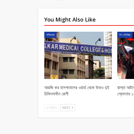
You Might Also Like
পশ্চিমবঙ্গ
টপ স্টোরিজ
আরজি কর হাসপাতালের ওয়ার্ড থেকে উধাও দুই
রাস্তা আটকে
চিকিৎসাধীন রোগী
গ্রেফতার 
PREV
NEXT