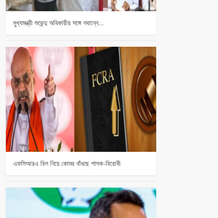
মুখ্যমন্ত্রী শুভেন্দু অধিকারীর সঙ্গে নবান্নে…
এফসিআরএ বিল নিয়ে কোমর বাঁধছে শাসক-বিরোধী