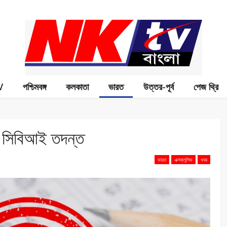
V
পশ্চিমবঙ্গ
কলকাতা
ভারত
উত্তর-পূর্ব
পেজ থ্রি
সিবিআই তদন্ত
ভারত
এক্সক্লুসিভ
খবর