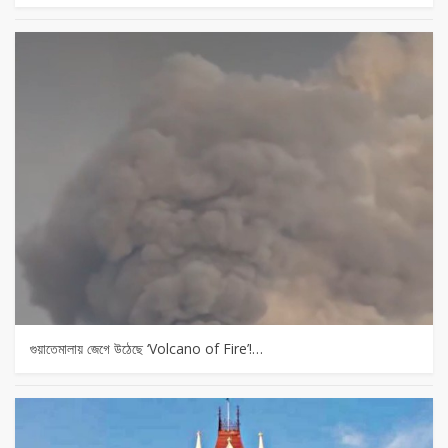
গুয়াতেমালায় জেগে উঠেছে ‘Volcano of Fire’!…