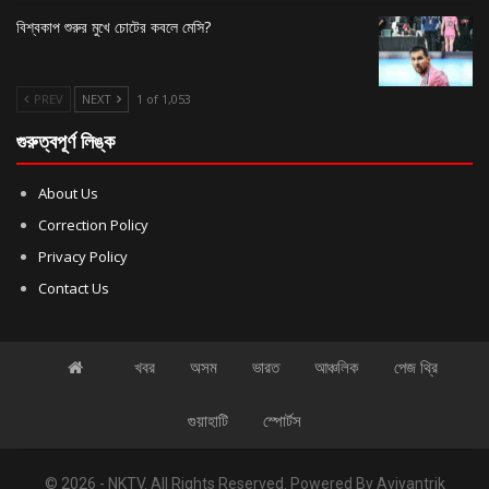
বিশ্বকাপ শুরুর মুখে চোটের কবলে মেসি?
PREV
NEXT
1 of 1,053
গুরুত্বপূর্ণ লিঙ্ক
About Us
Correction Policy
Privacy Policy
Contact Us
খবর
অসম
ভারত
আঞ্চলিক
পেজ থ্রি
গুয়াহাটি
স্পোর্টস
© 2026 - NKTV. All Rights Reserved.
Powered By
Aviyantrik