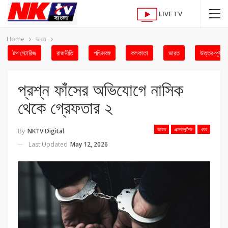
LIVE TV
Home
ভারত
টপ স্টোরিজ
রাজনীতি
পশ্চিমবঙ্গ
কলকাতা
ভারত
উত্তর-পূর্ব
প্রশ্ন ফাঁসের অভিযোগে নাসিক
থেকে গ্রেফতার ২
ভারত
এক্সক্লুসিভ
খবর
By
NKTV Digital
Last Updated
May 12, 2026