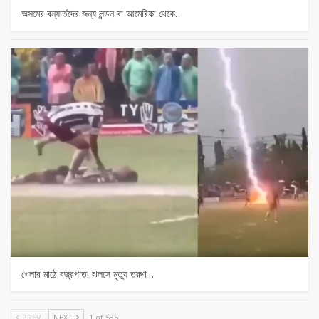
অসমের বন্যার্তদের জন্য লন্ডন বা আমেরিকা থেকে…
খেলার মাঠে বজ্রপাত! ঝলসে মৃত্যু তরুণ…
PREV
NEXT
1 of 535