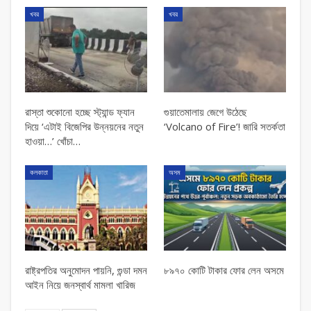
খবর
খবর
রাস্তা শুকোনো হচ্ছে স্ট্যান্ড ফ্যান
গুয়াতেমালায় জেগে উঠেছে
দিয়ে ‘এটাই বিজেপির উন্নয়নের নতুন
‘Volcano of Fire’! জারি সতর্কতা
হাওয়া…’ খোঁচা…
কলকাতা
অসম
রাষ্ট্রপতির অনুমোদন পায়নি, গুন্ডা দমন
৮৯৭০ কোটি টাকার ফোর লেন অসমে
আইন নিয়ে জনস্বার্থ মামলা খারিজ