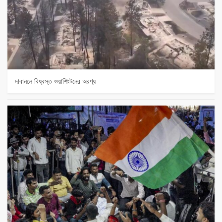
দাবানলে বিধ্বস্ত ওয়াশিংটনের অরণ্য