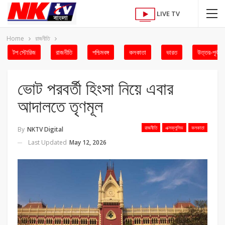
LIVE TV
Home
রাজনীতি
টপ স্টোরিজ
রাজনীতি
পশ্চিমবঙ্গ
কলকাতা
ভারত
উত্তর-পূর্ব
ভোট পরবর্তী হিংসা নিয়ে এবার
আদালতে তৃণমূল
রাজনীতি
এক্সক্লুসিভ
কলকাতা
By
NKTV Digital
Last Updated
May 12, 2026