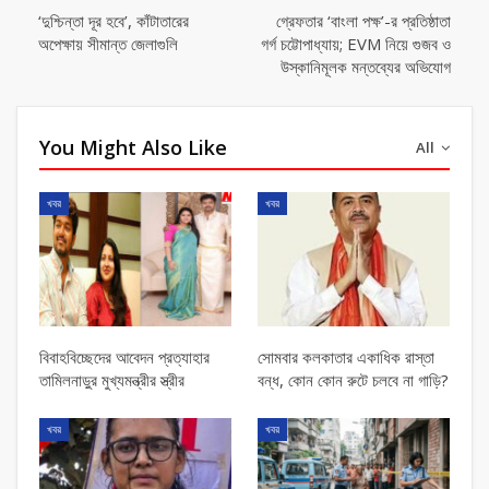
‘দুশ্চিন্তা দূর হবে’, কাঁটাতারের
গ্রেফতার ‘বাংলা পক্ষ’-র প্রতিষ্ঠাতা
অপেক্ষায় সীমান্ত জেলাগুলি
গর্গ চট্টোপাধ্যায়; EVM নিয়ে গুজব ও
উস্কানিমূলক মন্তব্যের অভিযোগ
You Might Also Like
All
খবর
খবর
বিবাহবিচ্ছেদের আবেদন প্রত্যাহার
সোমবার কলকাতার একাধিক রাস্তা
তামিলনাড়ুর মুখ্যমন্ত্রীর স্ত্রীর
বন্ধ, কোন কোন রুটে চলবে না গাড়ি?
খবর
খবর